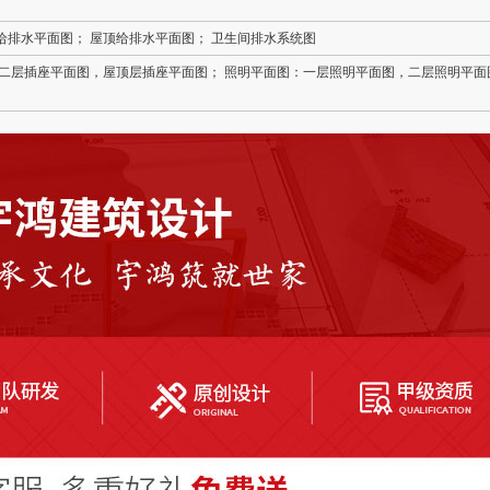
排水平面图； 屋顶给排水平面图； 卫生间排水系统图
，二层插座平面图，屋顶层插座平面图； 照明平面图：一层照明平面图，二层照明平面