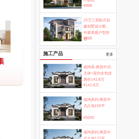
计图纸
¥998
25万三层欧式自
建别墅设计图，
外观美观户型舒
¥998
适
施工产品
更多
福鸿系-两层中式-
主体+室内全包优
惠价141.8万
¥141.8万
福鸿系列-两层中
式占地150平
¥5000
福鸿系列-两层中
式占地127平