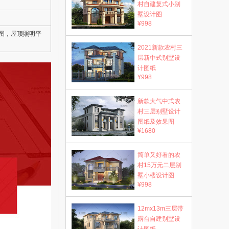
村自建复式小别
墅设计图
¥998
图，屋顶照明平
2021新款农村三
层新中式别墅设
计图纸
¥998
新款大气中式农
村三层别墅设计
图纸及效果图
¥1680
简单又好看的农
村15万元二层别
墅小楼设计图
¥998
12mx13m三层带
露台自建别墅设