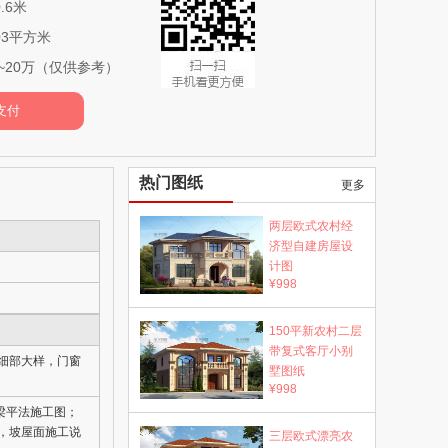
.6米
03平方米
~20万（仅供参考）
热门图纸
更多
两层欧式农村经
济型自建房屋设
计图
¥998
150平新农村二层
带复式客厅小别
细部大样，门窗
墅图纸
¥998
梁平法施工图；
，坡屋面施工说
三层欧式漂亮农