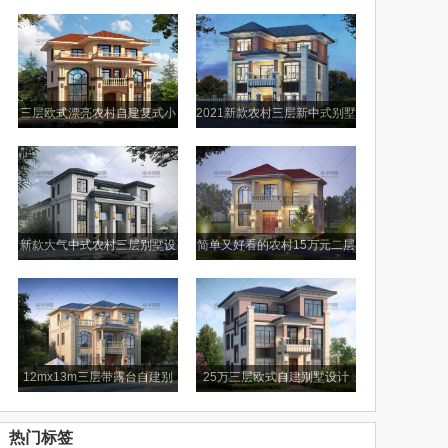
设计图
小别墅图纸
三层欧式漂亮农村自建复式小
2021新款农村三层新中式别墅
别墅设计图
设计图纸
新款大气中式农村三层别墅设
简单又好看的农村15万元二层
计图纸及效果图
别墅小楼设计图
12mx13m三层带露台自建别
25万三层欧式自建别墅设计
墅设计图纸
图，外观美观户型舒适
热门标签