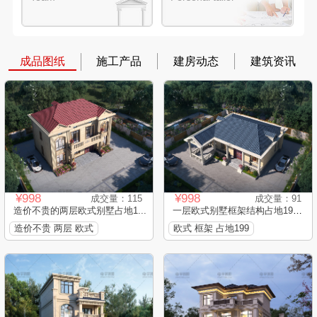
成品图纸
施工产品
建房动态
建筑资讯
¥998
¥998
成交量：115
成交量：91
造价不贵的两层欧式别墅占地1...
一层欧式别墅框架结构占地199...
造价不贵 两层 欧式
欧式 框架 占地199