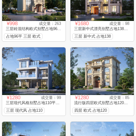
¥998
¥1680
成交量：263
成交量：98
三层砖混结构欧式别墅占地96...
三层新中式漂亮别墅占地138平...
占地96平 三层 欧式
三层 新中式 占地138
¥1280
¥1280
成交量：99
成交量：85
三层现代风格别墅占地110平框...
流行版四层欧式别墅占地120平...
三层 现代风 占地110
四层 欧式 占地120