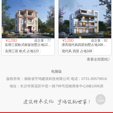
¥1280
¥1280
成交量：77
成交量：82
实用三层欧式框架别墅占地123...
漂亮现代风四层别墅占地168平...
实用三层 欧式 占地123
现代风 四层 占地168
查看全部图纸》
电脑版
版权所有：湖南省宇鸿建筑科技有限公司 电话：0731-85579816
地址：长沙市雨花区中意一路798号冠铭商务中心6栋1006房