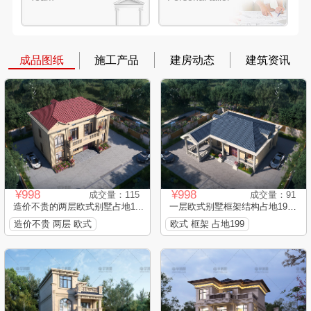
成品图纸
施工产品
建房动态
建筑资讯
¥998
¥998
成交量：115
成交量：91
造价不贵的两层欧式别墅占地1...
一层欧式别墅框架结构占地199...
造价不贵 两层 欧式
欧式 框架 占地199