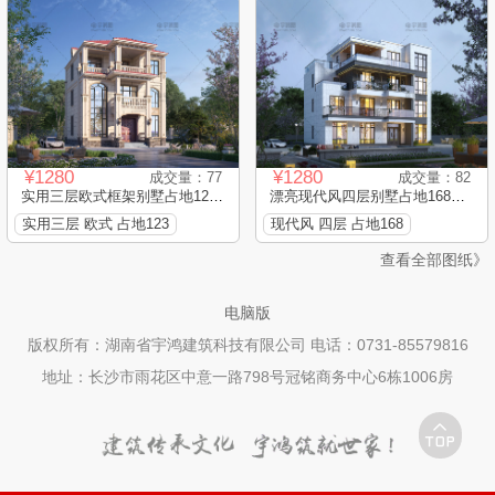
¥1280
¥1280
成交量：77
成交量：82
实用三层欧式框架别墅占地123...
漂亮现代风四层别墅占地168平...
实用三层 欧式 占地123
现代风 四层 占地168
查看全部图纸》
电脑版
版权所有：湖南省宇鸿建筑科技有限公司 电话：0731-85579816
地址：长沙市雨花区中意一路798号冠铭商务中心6栋1006房