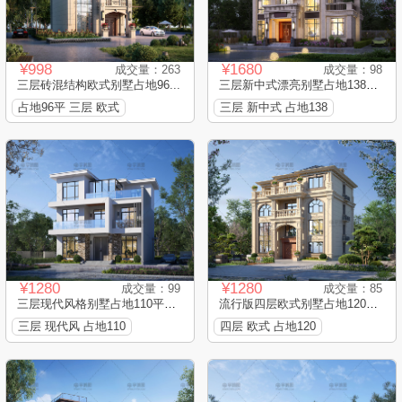
¥998
¥1680
成交量：263
成交量：98
三层砖混结构欧式别墅占地96...
三层新中式漂亮别墅占地138平...
占地96平 三层 欧式
三层 新中式 占地138
¥1280
¥1280
成交量：99
成交量：85
三层现代风格别墅占地110平框...
流行版四层欧式别墅占地120平...
三层 现代风 占地110
四层 欧式 占地120