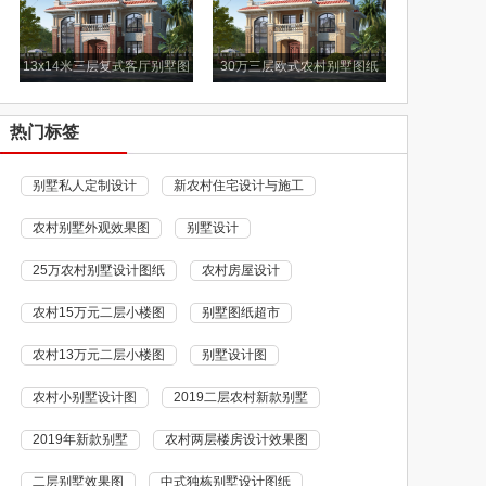
13x14米三层复式客厅别墅图
30万三层欧式农村别墅图纸
纸
热门标签
别墅私人定制设计
新农村住宅设计与施工
农村别墅外观效果图
别墅设计
25万农村别墅设计图纸
农村房屋设计
农村15万元二层小楼图
别墅图纸超市
农村13万元二层小楼图
别墅设计图
农村小别墅设计图
2019二层农村新款别墅
2019年新款别墅
农村两层楼房设计效果图
二层别墅效果图
中式独栋别墅设计图纸