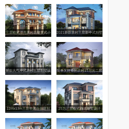
设计图
小别墅图纸
三层欧式漂亮农村自建复式小
2021新款农村三层新中式别墅
别墅设计图
设计图纸
新款大气中式农村三层别墅设
简单又好看的农村15万元二层
计图纸及效果图
别墅小楼设计图
12mx13m三层带露台自建别
25万三层欧式自建别墅设计
墅设计图纸
图，外观美观户型舒适