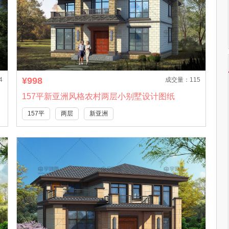
¥998
4
成交量：115
157平新亚洲风格农村两层小别墅设计图纸
157平
两层
新亚洲