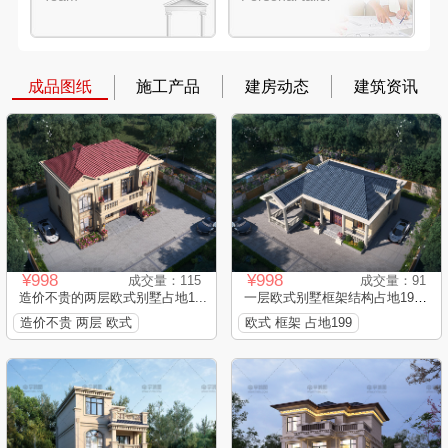
成品图纸
施工产品
建房动态
建筑资讯
¥998
¥998
成交量：115
成交量：91
造价不贵的两层欧式别墅占地1...
一层欧式别墅框架结构占地199...
造价不贵 两层 欧式
欧式 框架 占地199