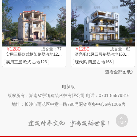
¥1280
¥1280
成交量：77
成交量：82
实用三层欧式框架别墅占地123...
漂亮现代风四层别墅占地168平...
实用三层 欧式 占地123
现代风 四层 占地168
查看全部图纸》
电脑版
版权所有：湖南省宇鸿建筑科技有限公司 电话：0731-85579816
地址：长沙市雨花区中意一路798号冠铭商务中心6栋1006房