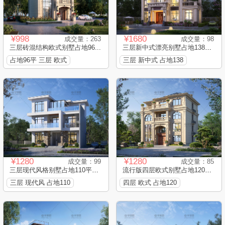
¥998
¥1680
成交量：263
成交量：98
三层砖混结构欧式别墅占地96...
三层新中式漂亮别墅占地138平...
占地96平 三层 欧式
三层 新中式 占地138
¥1280
¥1280
成交量：99
成交量：85
三层现代风格别墅占地110平框...
流行版四层欧式别墅占地120平...
三层 现代风 占地110
四层 欧式 占地120