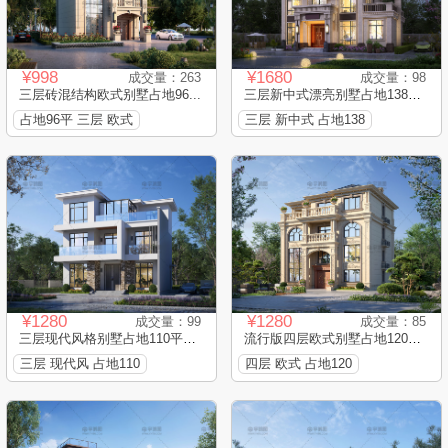
¥998
¥1680
成交量：263
成交量：98
三层砖混结构欧式别墅占地96...
三层新中式漂亮别墅占地138平...
占地96平 三层 欧式
三层 新中式 占地138
¥1280
¥1280
成交量：99
成交量：85
三层现代风格别墅占地110平框...
流行版四层欧式别墅占地120平...
三层 现代风 占地110
四层 欧式 占地120