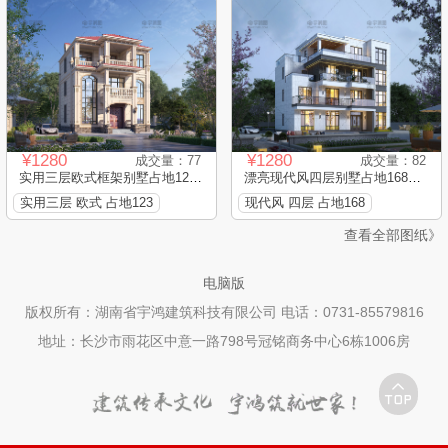
¥1280
¥1280
成交量：77
成交量：82
实用三层欧式框架别墅占地123...
漂亮现代风四层别墅占地168平...
实用三层 欧式 占地123
现代风 四层 占地168
查看全部图纸》
电脑版
版权所有：湖南省宇鸿建筑科技有限公司 电话：0731-85579816
地址：长沙市雨花区中意一路798号冠铭商务中心6栋1006房