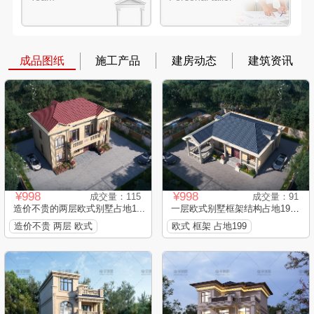
成品图纸
施工产品
建房动态
建筑资讯
¥998
¥998
成交量：115
成交量：91
造价不贵的两层欧式别墅占地1...
一层欧式别墅框架结构占地199...
造价不贵 两层 欧式
欧式 框架 占地199