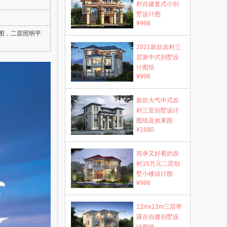
村自建复式小别
墅设计图
¥998
图，二层照明平
2021新款农村三
层新中式别墅设
计图纸
¥998
新款大气中式农
村三层别墅设计
图纸及效果图
¥1680
简单又好看的农
村15万元二层别
墅小楼设计图
¥998
12mx13m三层带
露台自建别墅设