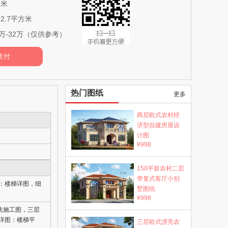
5米
2.7平方米
万-32万（仅供参考）
热门图纸
更多
两层欧式农村经
济型自建房屋设
计图
¥998
150平新农村二层
带复式客厅小别
：楼梯详图，细
墅图纸
¥998
法施工图，三层
详图：楼梯平
三层欧式漂亮农