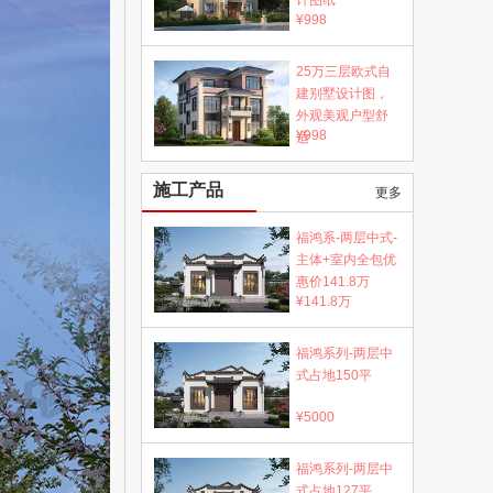
计图纸
¥998
25万三层欧式自
建别墅设计图，
外观美观户型舒
¥998
适
施工产品
更多
福鸿系-两层中式-
主体+室内全包优
惠价141.8万
¥141.8万
福鸿系列-两层中
式占地150平
¥5000
福鸿系列-两层中
式占地127平