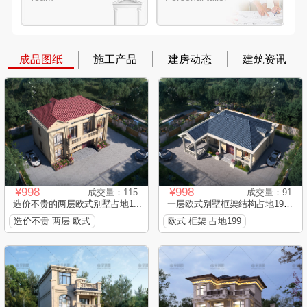
成品图纸
施工产品
建房动态
建筑资讯
¥998
¥998
成交量：115
成交量：91
造价不贵的两层欧式别墅占地1...
一层欧式别墅框架结构占地199...
造价不贵 两层 欧式
欧式 框架 占地199