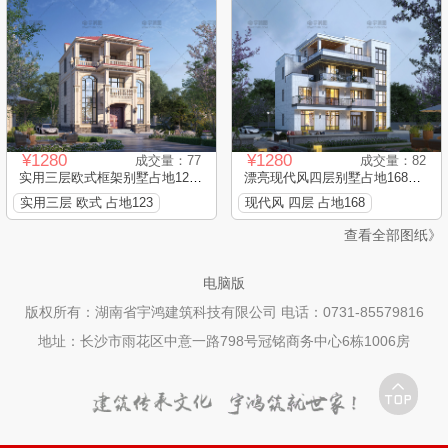
¥1280
¥1280
成交量：77
成交量：82
实用三层欧式框架别墅占地123...
漂亮现代风四层别墅占地168平...
实用三层 欧式 占地123
现代风 四层 占地168
查看全部图纸》
电脑版
版权所有：湖南省宇鸿建筑科技有限公司 电话：0731-85579816
地址：长沙市雨花区中意一路798号冠铭商务中心6栋1006房