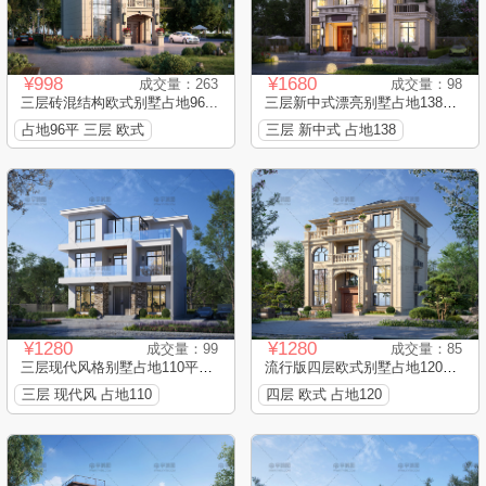
¥998
¥1680
成交量：263
成交量：98
三层砖混结构欧式别墅占地96...
三层新中式漂亮别墅占地138平...
占地96平 三层 欧式
三层 新中式 占地138
¥1280
¥1280
成交量：99
成交量：85
三层现代风格别墅占地110平框...
流行版四层欧式别墅占地120平...
三层 现代风 占地110
四层 欧式 占地120