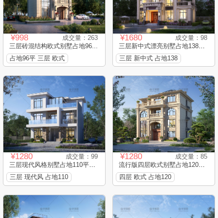
¥998
¥1680
成交量：263
成交量：98
三层砖混结构欧式别墅占地96...
三层新中式漂亮别墅占地138平...
占地96平 三层 欧式
三层 新中式 占地138
¥1280
¥1280
成交量：99
成交量：85
三层现代风格别墅占地110平框...
流行版四层欧式别墅占地120平...
三层 现代风 占地110
四层 欧式 占地120