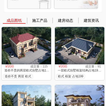
成品图纸
施工产品
建房动态
建筑资讯
¥998
¥998
成交量：115
成交量：91
造价不贵的两层欧式别墅占地1...
一层欧式别墅框架结构占地199...
造价不贵 两层 欧式
欧式 框架 占地199