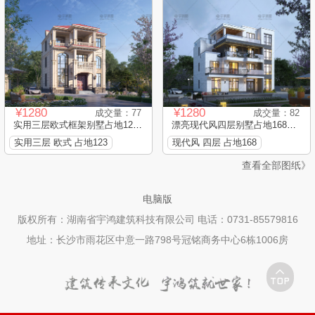
¥1280
¥1280
成交量：77
成交量：82
实用三层欧式框架别墅占地123...
漂亮现代风四层别墅占地168平...
实用三层 欧式 占地123
现代风 四层 占地168
查看全部图纸》
电脑版
版权所有：湖南省宇鸿建筑科技有限公司 电话：0731-85579816
地址：长沙市雨花区中意一路798号冠铭商务中心6栋1006房