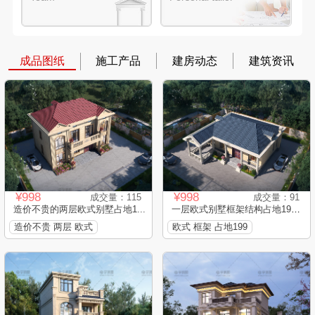
成品图纸
施工产品
建房动态
建筑资讯
¥998
¥998
成交量：115
成交量：91
造价不贵的两层欧式别墅占地1...
一层欧式别墅框架结构占地199...
造价不贵 两层 欧式
欧式 框架 占地199