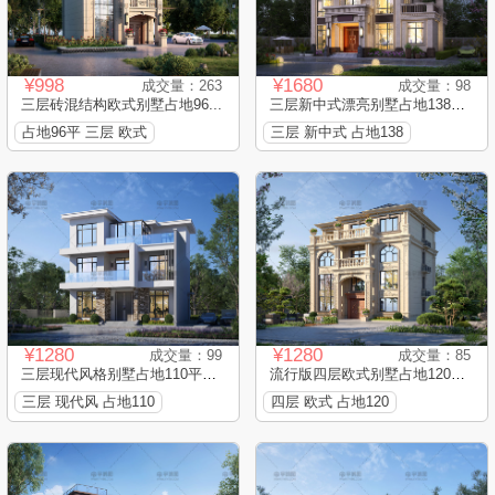
¥998
¥1680
成交量：263
成交量：98
三层砖混结构欧式别墅占地96...
三层新中式漂亮别墅占地138平...
占地96平 三层 欧式
三层 新中式 占地138
¥1280
¥1280
成交量：99
成交量：85
三层现代风格别墅占地110平框...
流行版四层欧式别墅占地120平...
三层 现代风 占地110
四层 欧式 占地120