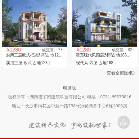
¥1280
¥1280
成交量：77
成交量：82
实用三层欧式框架别墅占地123...
漂亮现代风四层别墅占地168平...
实用三层 欧式 占地123
现代风 四层 占地168
查看全部图纸》
电脑版
版权所有：湖南省宇鸿建筑科技有限公司 电话：0731-85579816
地址：长沙市雨花区中意一路798号冠铭商务中心6栋1006房