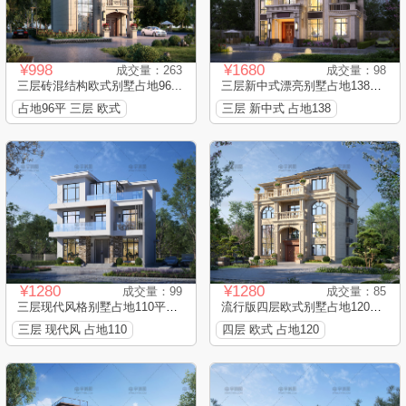
¥998
¥1680
成交量：263
成交量：98
三层砖混结构欧式别墅占地96...
三层新中式漂亮别墅占地138平...
占地96平 三层 欧式
三层 新中式 占地138
¥1280
¥1280
成交量：99
成交量：85
三层现代风格别墅占地110平框...
流行版四层欧式别墅占地120平...
三层 现代风 占地110
四层 欧式 占地120