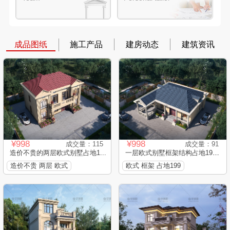
成品图纸
施工产品
建房动态
建筑资讯
¥998
¥998
成交量：115
成交量：91
造价不贵的两层欧式别墅占地1...
一层欧式别墅框架结构占地199...
造价不贵 两层 欧式
欧式 框架 占地199