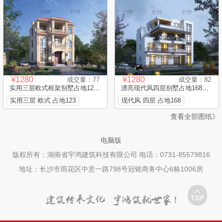
¥1280
¥1280
成交量：77
成交量：82
实用三层欧式框架别墅占地123...
漂亮现代风四层别墅占地168平...
实用三层 欧式 占地123
现代风 四层 占地168
查看全部图纸》
电脑版
版权所有：湖南省宇鸿建筑科技有限公司 电话：0731-85579816
地址：长沙市雨花区中意一路798号冠铭商务中心6栋1006房