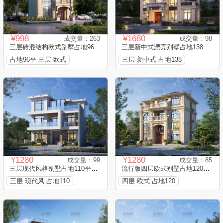
¥998
¥1680
成交量：263
成交量：98
三层砖混结构欧式别墅占地96...
三层新中式漂亮别墅占地138平...
占地96平 三层 欧式
三层 新中式 占地138
¥1280
¥1280
成交量：99
成交量：85
三层现代风格别墅占地110平框...
流行版四层欧式别墅占地120平...
三层 现代风 占地110
四层 欧式 占地120