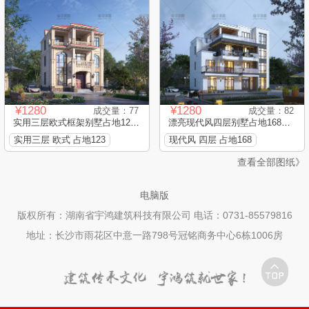
¥1280
¥1280
成交量：77
成交量：82
实用三层欧式框架别墅占地123...
漂亮现代风四层别墅占地168平...
实用三层 欧式 占地123
现代风 四层 占地168
查看全部图纸》
电脑版
版权所有：湖南省宇鸿建筑科技有限公司 电话：0731-85579816
地址：长沙市雨花区中意一路798号冠铭商务中心6栋1006房