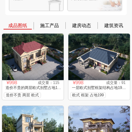
成品图纸
施工产品
建房动态
建筑资讯
¥998
¥998
成交量：115
成交量：91
造价不贵的两层欧式别墅占地1...
一层欧式别墅框架结构占地199...
造价不贵 两层 欧式
欧式 框架 占地199