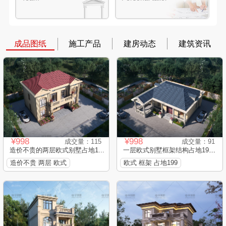
成品图纸
施工产品
建房动态
建筑资讯
¥998
¥998
成交量：115
成交量：91
造价不贵的两层欧式别墅占地1...
一层欧式别墅框架结构占地199...
造价不贵 两层 欧式
欧式 框架 占地199