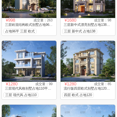
¥998
¥1680
成交量：263
成交量：98
三层砖混结构欧式别墅占地96...
三层新中式漂亮别墅占地138平...
占地96平 三层 欧式
三层 新中式 占地138
¥1280
¥1280
成交量：99
成交量：85
三层现代风格别墅占地110平框...
流行版四层欧式别墅占地120平...
三层 现代风 占地110
四层 欧式 占地120