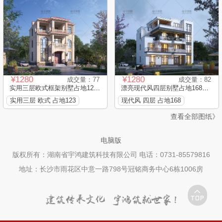
¥1280
¥1280
成交量：77
成交量：82
实用三层欧式框架别墅占地123...
漂亮现代风四层别墅占地168平...
实用三层 欧式 占地123
现代风 四层 占地168
查看全部图纸》
电脑版
版权所有：湖南省宇鸿建筑科技有限公司 电话：0731-85579816
地址：长沙市雨花区中意一路798号冠铭商务中心6栋1006房