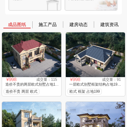
成品图纸
施工产品
建房动态
建筑资讯
¥998
¥998
成交量：115
成交量：91
造价不贵的两层欧式别墅占地1...
一层欧式别墅框架结构占地199...
造价不贵 两层 欧式
欧式 框架 占地199