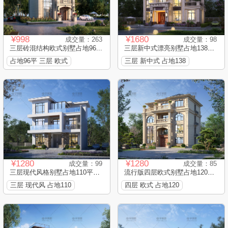
¥998
¥1680
成交量：263
成交量：98
三层砖混结构欧式别墅占地96...
三层新中式漂亮别墅占地138平...
占地96平 三层 欧式
三层 新中式 占地138
¥1280
¥1280
成交量：99
成交量：85
三层现代风格别墅占地110平框...
流行版四层欧式别墅占地120平...
三层 现代风 占地110
四层 欧式 占地120