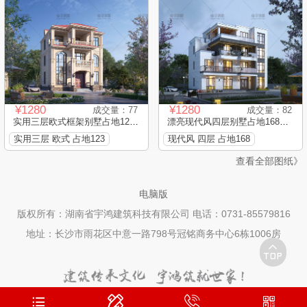
¥1280
¥1280
成交量：77
成交量：82
实用三层欧式框架别墅占地123...
漂亮现代风四层别墅占地168平...
实用三层 欧式 占地123
现代风 四层 占地168
查看全部图纸》
电脑版
版权所有：湖南省宇鸿建筑科技有限公司 电话：0731-85579816
地址：长沙市雨花区中意一路798号冠铭商务中心6栋1006房