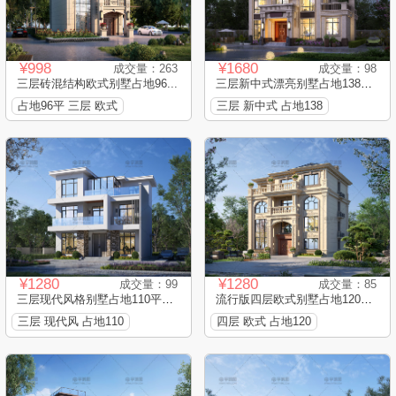
¥998
¥1680
成交量：263
成交量：98
三层砖混结构欧式别墅占地96...
三层新中式漂亮别墅占地138平...
占地96平 三层 欧式
三层 新中式 占地138
¥1280
¥1280
成交量：99
成交量：85
三层现代风格别墅占地110平框...
流行版四层欧式别墅占地120平...
三层 现代风 占地110
四层 欧式 占地120