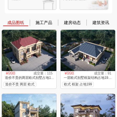
成品图纸
施工产品
建房动态
建筑资讯
¥998
¥998
成交量：115
成交量：91
造价不贵的两层欧式别墅占地1...
一层欧式别墅框架结构占地199...
造价不贵 两层 欧式
欧式 框架 占地199