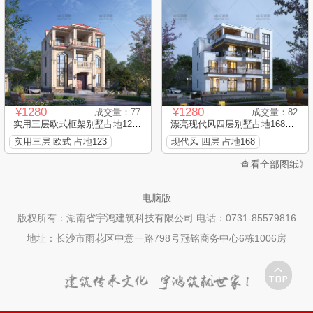
¥1280
¥1280
成交量：77
成交量：82
实用三层欧式框架别墅占地123...
漂亮现代风四层别墅占地168平...
实用三层 欧式 占地123
现代风 四层 占地168
查看全部图纸》
电脑版
版权所有：湖南省宇鸿建筑科技有限公司 电话：0731-85579816
地址：长沙市雨花区中意一路798号冠铭商务中心6栋1006房