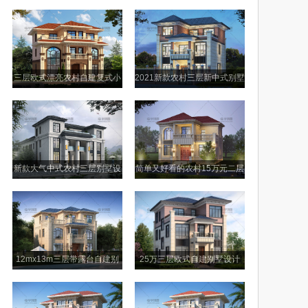
设计图
小别墅图纸
三层欧式漂亮农村自建复式小
2021新款农村三层新中式别墅
别墅设计图
设计图纸
新款大气中式农村三层别墅设
简单又好看的农村15万元二层
计图纸及效果图
别墅小楼设计图
12mx13m三层带露台自建别
25万三层欧式自建别墅设计
墅设计图纸
图，外观美观户型舒适